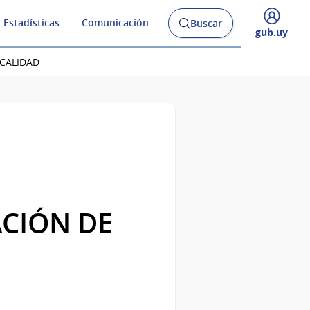
 Estadísticas
Comunicación
Buscar
Abrir
Desplegar
gub.uy
buscador
menú
y
de
 CALIDAD
ACIÓN DE