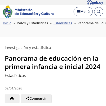
gub.uy
Ministerio
Abrir
Desplegar
Menú
de Educación y Cultura
busc
Ruta
Inicio
Datos y Estadísticas
Estadísticas
Panorama de Educa
de
navegación
Investigación y estadística
Panorama de educación en la
primera infancia e inicial 2024
Estadísticas
02/01/2026
Compartir