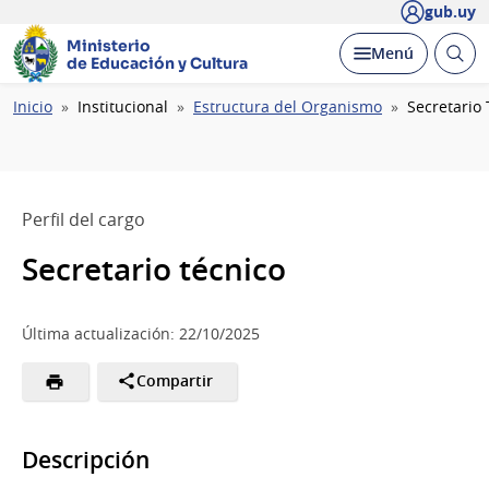
gub.uy
Ministerio
Abrir
Desplegar
Menú
de Educación y Cultura
busc
Ruta
Inicio
Institucional
Estructura del Organismo
Secretario
de
navegación
Perfil del cargo
Secretario técnico
Última actualización: 22/10/2025
Compartir
Descripción