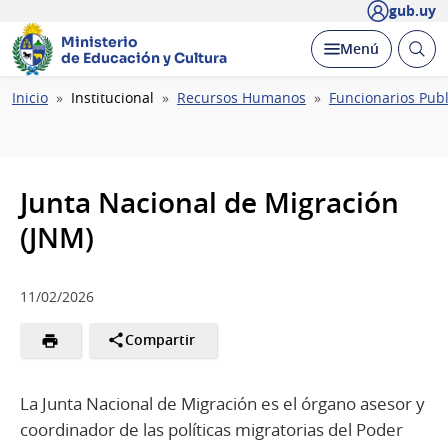
gub.uy
Ministerio
Abrir
Desplegar
Menú
de Educación y Cultura
busc
Ruta
Inicio
Institucional
Recursos Humanos
Funcionarios Publ
de
navegación
Junta Nacional de Migración
(JNM)
11/02/2026
Compartir
La Junta Nacional de Migración es el órgano asesor y
coordinador de las políticas migratorias del Poder