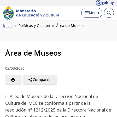
gub.uy
Ministerio
Abrir
Desplegar
Menú
de Educación y Cultura
busc
Ruta
Inicio
Políticas y Gestión
Área de Museos
de
navegación
Área de Museos
02/03/2026
Compartir
El Área de Museos de la Dirección Nacional de
Cultura del MEC se conforma a partir de la
resolución n° 1212/2025 de la Directora Nacional de
Cultura, en el marco de los procesos de