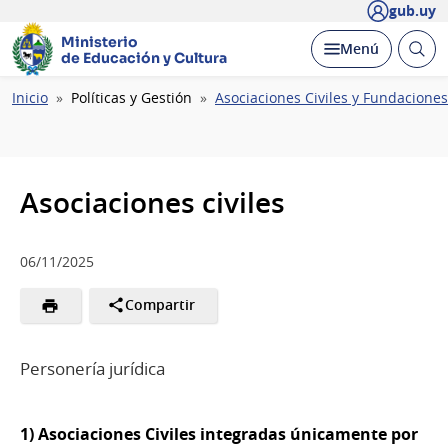
gub.uy
Ministerio
Abrir
Desplegar
Menú
de Educación y Cultura
busc
Ruta
Inicio
Políticas y Gestión
Asociaciones Civiles y Fundaciones
de
navegación
Asociaciones civiles
06/11/2025
Compartir
Personería jurídica
1) Asociaciones Civiles integradas únicamente por