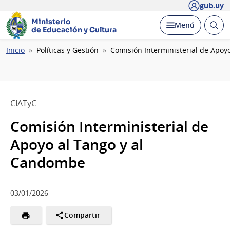
gub.uy
Ministerio
Abrir
Desplegar
Menú
de Educación y Cultura
busc
Ruta
Inicio
Políticas y Gestión
Comisión Interministerial de Apo
de
navegación
CIATyC
Comisión Interministerial de
Apoyo al Tango y al
Candombe
03/01/2026
Compartir