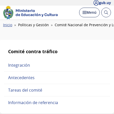
gub.uy
Ministerio
Abrir
Desplegar
Menú
de Educación y Cultura
busc
Ruta
Inicio
Políticas y Gestión
Comité Nacional de Prevención y Lu
de
navegación
Comité contra tráfico
Integración
Antecedentes
Tareas del comité
Información de referencia