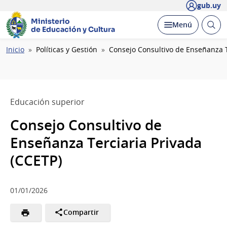
gub.uy
Ministerio
Abrir
Desplegar
Menú
de Educación y Cultura
busc
Ruta
Inicio
Políticas y Gestión
Consejo Consultivo de Enseñanza T
de
navegación
Educación superior
Consejo Consultivo de
Enseñanza Terciaria Privada
(CCETP)
01/01/2026
Compartir