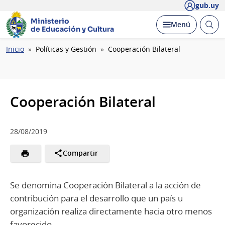
gub.uy
Ministerio
Abrir
Desplegar
Menú
de Educación y Cultura
busc
Ruta
Inicio
Políticas y Gestión
Cooperación Bilateral
de
navegación
Cooperación Bilateral
28/08/2019
Compartir
Se denomina Cooperación Bilateral a la acción de
contribución para el desarrollo que un país u
organización realiza directamente hacia otro menos
favorecido