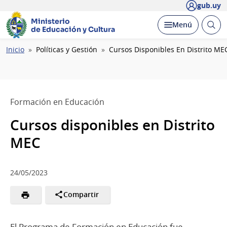
gub.uy
Ministerio
Abrir
Desplegar
Menú
de Educación y Cultura
busc
Ruta
Inicio
Políticas y Gestión
Cursos Disponibles En Distrito ME
de
navegación
Formación en Educación
Cursos disponibles en Distrito
MEC
24/05/2023
Compartir
El Programa de Formación en Educación fue