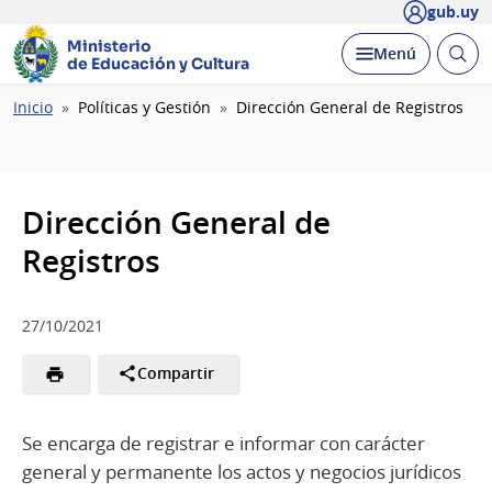
gub.uy
Ministerio
Abrir
Desplegar
Menú
de Educación y Cultura
busc
Ruta
Inicio
Políticas y Gestión
Dirección General de Registros
de
navegación
Dirección General de
Registros
27/10/2021
Compartir
Se encarga de registrar e informar con carácter
general y permanente los actos y negocios jurídicos