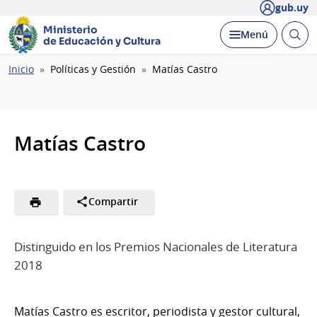
gub.uy
Ministerio
Abrir
Desplegar
Menú
de Educación y Cultura
busc
Ruta
Inicio
Políticas y Gestión
Matías Castro
de
navegación
Matías Castro
Compartir
Distinguido en los Premios Nacionales de Literatura
2018
Matías Castro es escritor, periodista y gestor cultural,