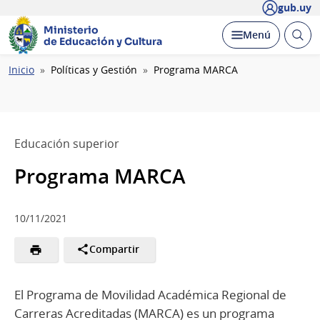
gub.uy
Ministerio
Abrir
Desplegar
Menú
de Educación y Cultura
busc
Ruta
Inicio
Políticas y Gestión
Programa MARCA
de
navegación
Educación superior
Programa MARCA
10/11/2021
Compartir
El Programa de Movilidad Académica Regional de
Carreras Acreditadas (MARCA) es un programa