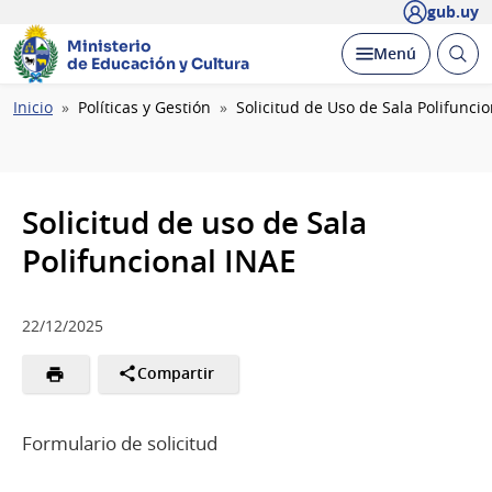
gub.uy
Ministerio
Abrir
Desplegar
Menú
de Educación y Cultura
busc
Ruta
Inicio
Políticas y Gestión
Solicitud de Uso de Sala Polifunci
de
navegación
Solicitud de uso de Sala
Polifuncional INAE
22/12/2025
Compartir
Formulario de solicitud