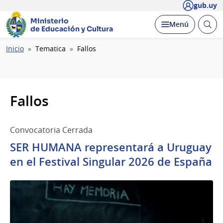
gub.uy
Ministerio
Abrir
Desplegar
Menú
de Educación y Cultura
busc
Ruta
Inicio
Tematica
Fallos
de
navegación
Fallos
Convocatoria Cerrada
SER HUMANA representará a Uruguay
en el Festival Singular 2026 de España