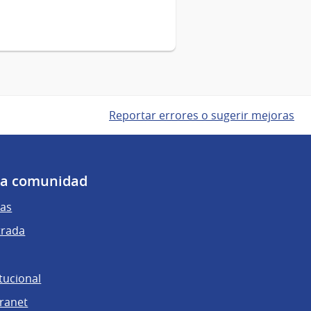
Reportar errores o sugerir mejoras
 la comunidad
as
trada
tucional
tranet