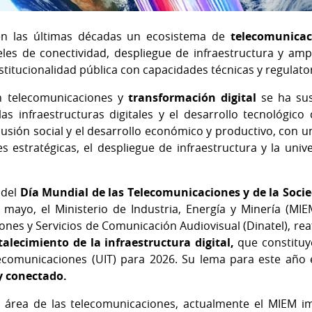
en las últimas décadas un ecosistema de
telecomunicaci
eles de conectividad, despliegue de infraestructura y amp
stitucionalidad pública con capacidades técnicas y regulato
n telecomunicaciones y
transformación digital
se ha su
las infraestructuras digitales y el desarrollo tecnológi
clusión social y el desarrollo económico y productivo, con 
 estratégicas, el despliegue de infraestructura y la unive
 del
Día Mundial de las Telecomunicaciones y de la Soci
yo, el Ministerio de Industria, Energía y Minería (MIEM
nes y Servicios de Comunicación Audiovisual (Dinatel), reaf
talecimiento de la infraestructura digital,
que constituye
lecomunicaciones (UIT) para 2026. Su lema para este año
y conectado.
área de las telecomunicaciones, actualmente el MIEM imp