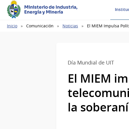
Ministerio de Industria,
Institu
Energía y Minería
Ruta
Inicio
Comunicación
Noticias
El MIEM Impulsa Polít
de
navegación
Día Mundial de UIT
El MIEM imp
telecomunic
la soberaní