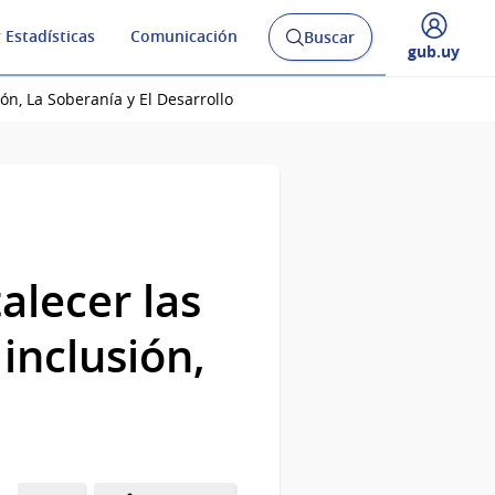
 Estadísticas
Comunicación
Buscar
Abrir
Desplegar
gub.uy
buscador
menú
y
de
ón, La Soberanía y El Desarrollo
alecer las
inclusión,