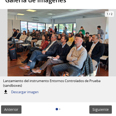
1
/
2
Lanzamiento del instrumento Entornos Controlados de Prueba
(sandboxes)
:
Descargar imagen
Lanzamiento
del
instrumento
Anterior
Siguiente
Entornos
Controlados