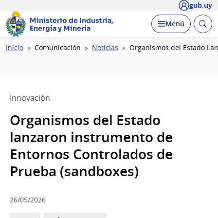
gub.uy
Ministerio de Industria,
Abrir
Desplegar
Menú
Energía y Minería
busc
Ruta
Inicio
Comunicación
Noticias
Organismos del Estado Lan
de
navegación
Innovación
Organismos del Estado
lanzaron instrumento de
Entornos Controlados de
Prueba (sandboxes)
26/05/2026