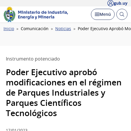
gub.uy
Ministerio de Industria,
Abrir
Desplegar
Menú
Energía y Minería
busc
Ruta
Inicio
Comunicación
Noticias
Poder Ejecutivo Aprobó Mod
de
navegación
Instrumento potenciado
Poder Ejecutivo aprobó
modificaciones en el régimen
de Parques Industriales y
Parques Científicos
Tecnológicos
17/01/2023