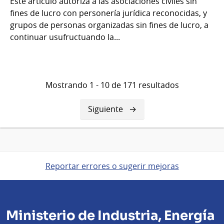
Este artículo autoriza a las asociaciones civiles sin
fines de lucro con personería jurídica reconocidas, y
grupos de personas organizadas sin fines de lucro, a
continuar usufructuando la...
Mostrando 1 - 10 de 171 resultados
Siguiente
Siguiente
página
Reportar errores o sugerir mejoras
Ministerio de Industria, Energía