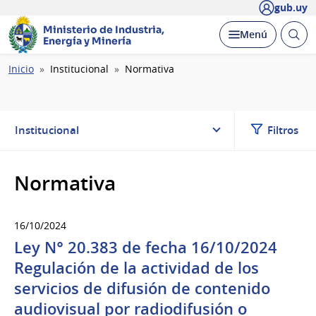
gub.uy
Ministerio de Industria,
Abrir
Desplegar
Menú
Energía y Minería
busc
Ruta
Inicio
Institucional
Normativa
de
navegación
Institucional
Filtros
Normativa
16/10/2024
Ley N° 20.383 de fecha 16/10/2024
Regulación de la actividad de los
servicios de difusión de contenido
audiovisual por radiodifusión o