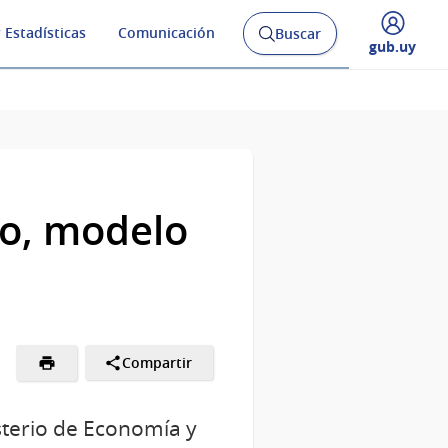
 Estadísticas
Comunicación
Buscar
Abrir
Desplegar
gub.uy
buscador
menú
y
de
vo, modelo
Compartir
sterio de Economía y