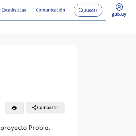
 Estadísticas
Comunicación
Buscar
Abrir
Desplegar
gub.uy
buscador
menú
y
de
Compartir
 proyecto Probio.