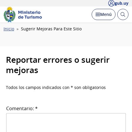
gub.uy
Ministerio
Abrir
Desplegar
Menú
de Turismo
busc
Ruta
Inicio
Sugerir Mejoras Para Este Sitio
de
navegación
Reportar errores o sugerir
mejoras
Todos los campos indicados con * son obligatorios
Comentario: *