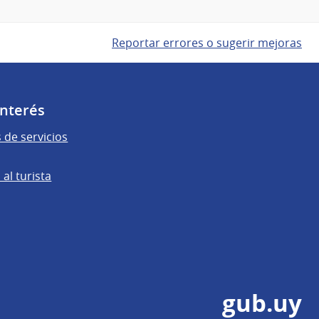
Reportar errores o sugerir mejoras
Interés
 de servicios
al turista
gub.uy