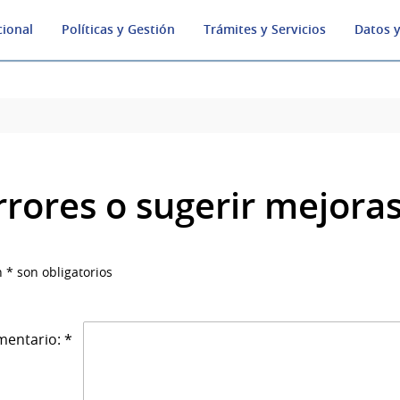
cional
Políticas y Gestión
Trámites y Servicios
Datos y
rrores o sugerir mejora
 * son obligatorios
entario: *