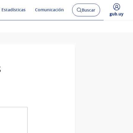
 Estadísticas
Comunicación
Buscar
Abrir
Desplegar
gub.uy
buscador
menú
y
de
s