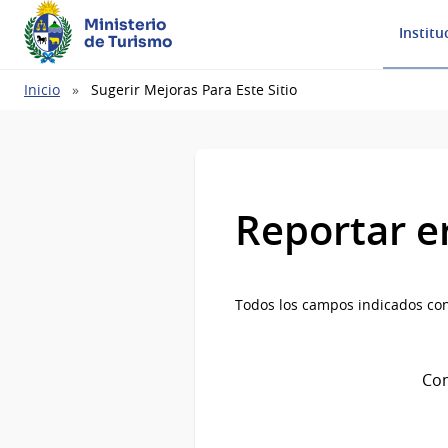
Ministerio
Institu
de Turismo
Ruta
Inicio
Sugerir Mejoras Para Este Sitio
de
navegación
Reportar e
Todos los campos indicados con
Com