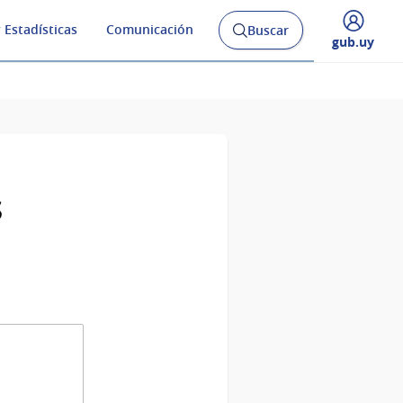
 Estadísticas
Comunicación
Buscar
Abrir
Desplegar
gub.uy
buscador
menú
y
de
s