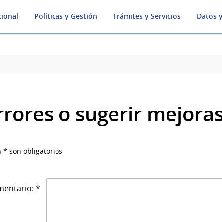
cional
Políticas y Gestión
Trámites y Servicios
Datos y
rrores o sugerir mejora
 * son obligatorios
entario: *