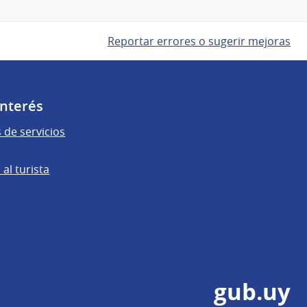
Reportar errores o sugerir mejoras
Interés
 de servicios
al turista
gub.uy