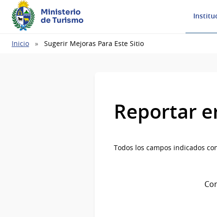
Ministerio
Institu
de Turismo
Ruta
Inicio
Sugerir Mejoras Para Este Sitio
de
navegación
Reportar e
Todos los campos indicados con
Com