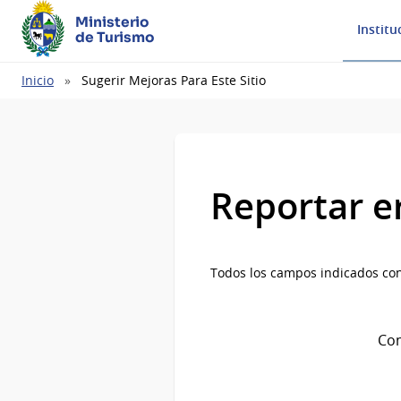
Ministerio
Institu
de Turismo
Ruta
Inicio
Sugerir Mejoras Para Este Sitio
de
navegación
Reportar e
Todos los campos indicados con
Com