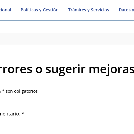
cional
Políticas y Gestión
Trámites y Servicios
Datos y
rrores o sugerir mejora
 * son obligatorios
entario: *