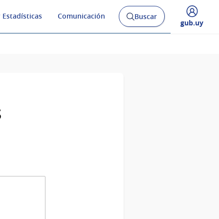
 Estadísticas
Comunicación
Buscar
Abrir
Desplegar
gub.uy
buscador
menú
y
de
s