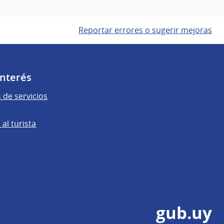
Reportar errores o sugerir mejoras
Interés
 de servicios
al turista
gub.uy