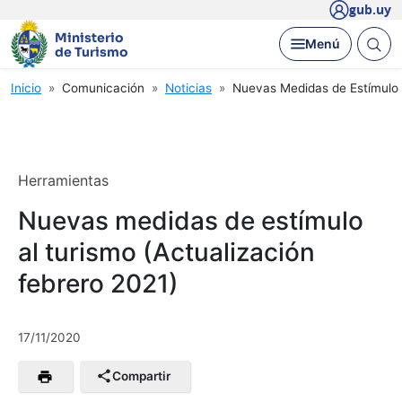
gub.uy
Ministerio
Abrir
Desplegar
Menú
de Turismo
busc
Ruta
Inicio
Comunicación
Noticias
Nuevas Medidas de Estímulo A
de
navegación
Herramientas
Nuevas medidas de estímulo
al turismo (Actualización
febrero 2021)
17/11/2020
Compartir