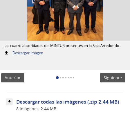
Las cuatro autoridades del MINTUR presentes en la Sala Arredondo.
:
Descargar imagen
Las
cuatro
autoridades
del
Anterior
Siguiente
MINTUR
presentes
en
la
Sala
Descargar todas las imágenes (.zip 2.44 MB)
Arredondo.
8 imágenes, 2.44 MB