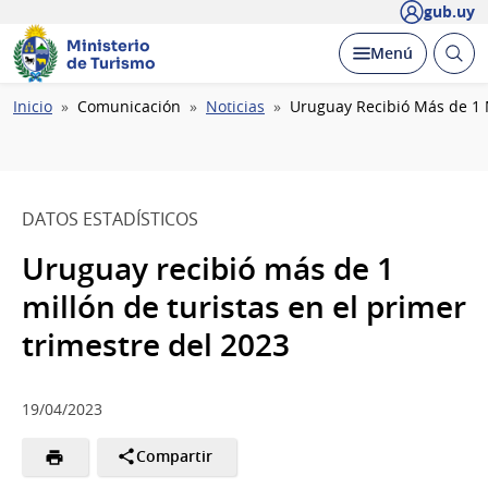
gub.uy
Ministerio
Abrir
Desplegar
Menú
de Turismo
busc
Ruta
Inicio
Comunicación
Noticias
Uruguay Recibió Más de 1 M
de
navegación
DATOS ESTADÍSTICOS
Uruguay recibió más de 1
millón de turistas en el primer
trimestre del 2023
19/04/2023
Compartir