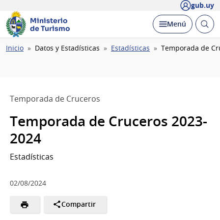
gub.uy
Ministerio
Abrir
Desplegar
Menú
de Turismo
busc
Ruta
Inicio
Datos y Estadísticas
Estadísticas
Temporada de Cr
de
navegación
Temporada de Cruceros
Temporada de Cruceros 2023-
2024
Estadísticas
02/08/2024
Compartir