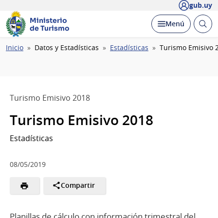
gub.uy
Ministerio
Abrir
Desplegar
Menú
de Turismo
busc
Ruta
Inicio
Datos y Estadísticas
Estadísticas
Turismo Emisivo 
de
navegación
Turismo Emisivo 2018
Turismo Emisivo 2018
Estadísticas
08/05/2019
Compartir
Planillas de cálculo con información trimestral del