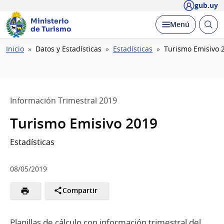
gub.uy
Ministerio
Abrir
Desplegar
Menú
de Turismo
busc
Ruta
Inicio
Datos y Estadísticas
Estadísticas
Turismo Emisivo 
de
navegación
Información Trimestral 2019
Turismo Emisivo 2019
Estadísticas
08/05/2019
Compartir
Planillas de cálculo con información trimestral del