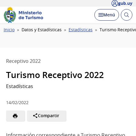
gub.uy
Ministerio
Abrir
Desplegar
Menú
de Turismo
busc
Ruta
Inicio
Datos y Estadísticas
Estadísticas
Turismo Receptiv
de
navegación
Receptivo 2022
Turismo Receptivo 2022
Estadísticas
14/02/2022
Compartir
Información correspondiente a Turismo Receptivo