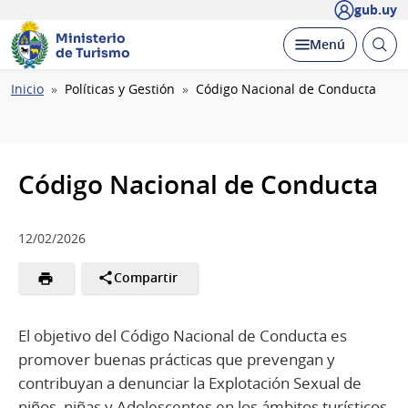
gub.uy
Ministerio
Abrir
Desplegar
Menú
de Turismo
busc
Ruta
Inicio
Políticas y Gestión
Código Nacional de Conducta
de
navegación
Código Nacional de Conducta
12/02/2026
Compartir
El objetivo del Código Nacional de Conducta es
promover buenas prácticas que prevengan y
contribuyan a denunciar la Explotación Sexual de
niños, niñas y Adolescentes en los ámbitos turísticos