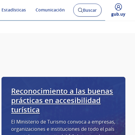
 Estadísticas
Comunicación
Buscar
Abrir
Desplegar
gub.uy
buscador
menú
y
de
Reconocimiento a las buenas
prácticas en accesibilidad
turística
El Ministerio de Turismo convoca a empresas,
organizaciones e instituciones de todo el país