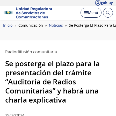
gub.uy
Unidad Reguladora
Abrir
Desplegar
Menú
de Servicios de
busc
Comunicaciones
Ruta
Inicio
Comunicación
Noticias
Se Posterga El Plazo Para 
de
navegación
Radiodifusión comunitaria
Se posterga el plazo para la
presentación del trámite
“Auditoría de Radios
Comunitarias” y habrá una
charla explicativa
29/02/2024