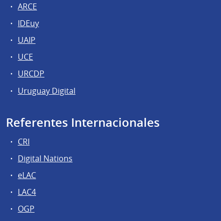
ARCE
IDEuy
UAIP
UCE
URCDP
Uruguay Digital
Referentes Internacionales
CRI
Digital Nations
eLAC
LAC4
OGP