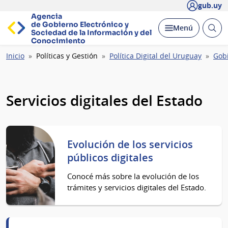
gub.uy
Agencia
de Gobierno Electrónico y
Abrir
Desplegar
Menú
Sociedad de la
Información y del
busc
Conocimiento
Ruta
Inicio
Políticas y Gestión
Política Digital del Uruguay
Gobi
de
navegación
Servicios digitales del Estado
Evolución de los servicios
públicos digitales
Conocé más sobre la evolución de los
trámites y servicios digitales del Estado.