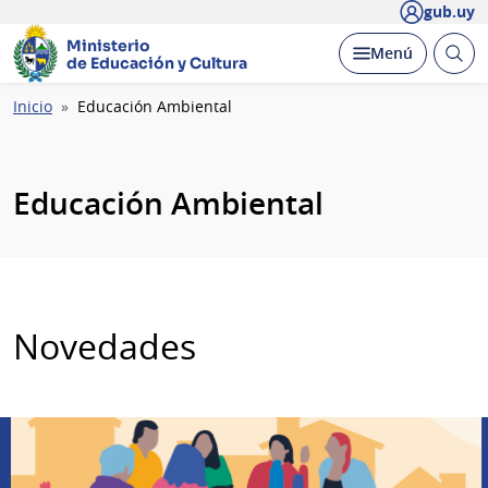
gub.uy
Ministerio
Abrir
Desplegar
Menú
de Educación y Cultura
busc
Ruta
Inicio
Educación Ambiental
de
navegación
Educación Ambiental
Novedades