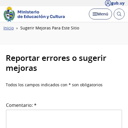
gub.uy
Ministerio
Abrir
Desplegar
Menú
de Educación y Cultura
busc
Ruta
Inicio
Sugerir Mejoras Para Este Sitio
de
navegación
Reportar errores o sugerir
mejoras
Todos los campos indicados con * son obligatorios
Comentario: *