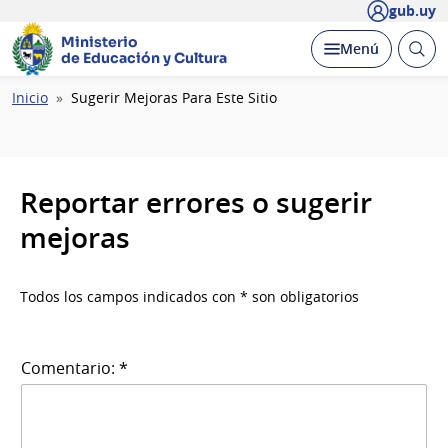
gub.uy
Ministerio
Abrir
Desplegar
Menú
de Educación y Cultura
busc
Ruta
Inicio
Sugerir Mejoras Para Este Sitio
de
navegación
Reportar errores o sugerir
mejoras
Todos los campos indicados con * son obligatorios
Comentario: *