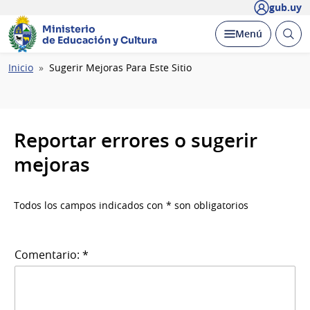
gub.uy
Ministerio
Abrir
Desplegar
Menú
de Educación y Cultura
busc
Ruta
Inicio
Sugerir Mejoras Para Este Sitio
de
navegación
Reportar errores o sugerir
mejoras
Todos los campos indicados con * son obligatorios
Comentario: *