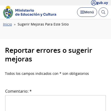
gub.uy
Ministerio
Abrir
Desplegar
Menú
de Educación y Cultura
busc
Ruta
Inicio
Sugerir Mejoras Para Este Sitio
de
navegación
Reportar errores o sugerir
mejoras
Todos los campos indicados con * son obligatorios
Comentario: *