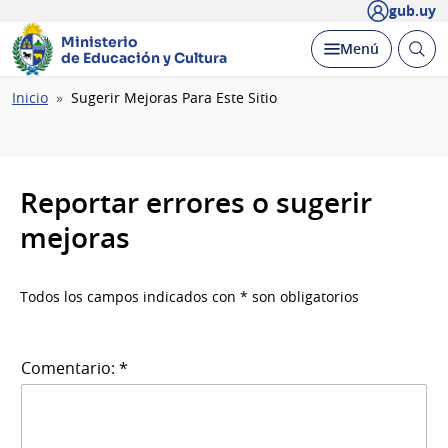
gub.uy
Ministerio
Abrir
Desplegar
Menú
de Educación y Cultura
busc
Ruta
Inicio
Sugerir Mejoras Para Este Sitio
de
navegación
Reportar errores o sugerir
mejoras
Todos los campos indicados con * son obligatorios
Comentario: *