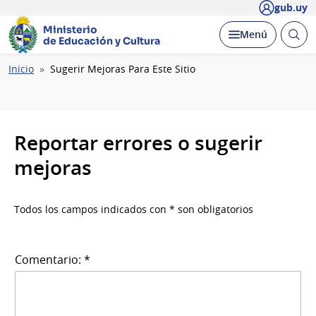
gub.uy
Ministerio
Abrir
Desplegar
Menú
de Educación y Cultura
busc
Ruta
Inicio
Sugerir Mejoras Para Este Sitio
de
navegación
Reportar errores o sugerir
mejoras
Todos los campos indicados con * son obligatorios
Comentario: *