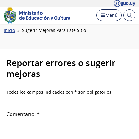
gub.uy
Ministerio
Abrir
Desplegar
Menú
de Educación y Cultura
busc
Ruta
Inicio
Sugerir Mejoras Para Este Sitio
de
navegación
Reportar errores o sugerir
mejoras
Todos los campos indicados con * son obligatorios
Comentario: *