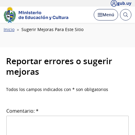
gub.uy
Ministerio
Abrir
Desplegar
Menú
de Educación y Cultura
busc
Ruta
Inicio
Sugerir Mejoras Para Este Sitio
de
navegación
Reportar errores o sugerir
mejoras
Todos los campos indicados con * son obligatorios
Comentario: *