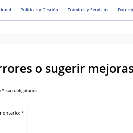
cional
Políticas y Gestión
Trámites y Servicios
Datos y
rrores o sugerir mejora
 * son obligatorios
entario: *