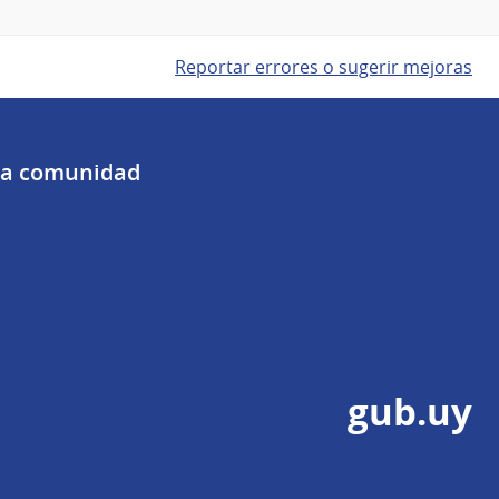
Reportar errores o sugerir mejoras
 la comunidad
gub.uy