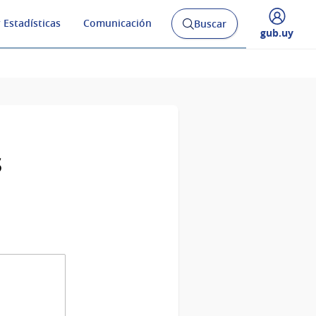
 Estadísticas
Comunicación
Buscar
Abrir
Desplegar
gub.uy
buscador
menú
y
de
s