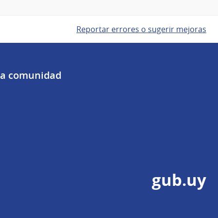
Reportar errores o sugerir mejoras
 la comunidad
gub.uy