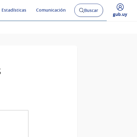
 Estadísticas
Comunicación
Buscar
Abrir
Desplegar
gub.uy
buscador
menú
y
de
s