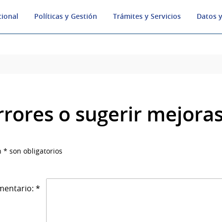
cional
Políticas y Gestión
Trámites y Servicios
Datos y
rrores o sugerir mejora
 * son obligatorios
entario: *