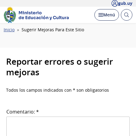
gub.uy
Ministerio
Abrir
Desplegar
Menú
de Educación y Cultura
busc
Ruta
Inicio
Sugerir Mejoras Para Este Sitio
de
navegación
Reportar errores o sugerir
mejoras
Todos los campos indicados con * son obligatorios
Comentario: *