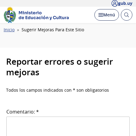
gub.uy
Ministerio
Abrir
Desplegar
Menú
de Educación y Cultura
busc
Ruta
Inicio
Sugerir Mejoras Para Este Sitio
de
navegación
Reportar errores o sugerir
mejoras
Todos los campos indicados con * son obligatorios
Comentario: *