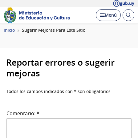
gub.uy
Ministerio
Abrir
Desplegar
Menú
de Educación y Cultura
busc
Ruta
Inicio
Sugerir Mejoras Para Este Sitio
de
navegación
Reportar errores o sugerir
mejoras
Todos los campos indicados con * son obligatorios
Comentario: *